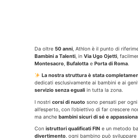
Da oltre
50 anni
, Athlon è il punto di riferi
Bambini a Talenti
, in
Via Ugo Ojetti
, facilme
Montesacro
,
Bufalotta
e
Porta di Roma
.
La nostra struttura è stata completame
dedicati esclusivamente ai bambini e ai geni
servizio senza eguali
in tutta la zona.
I nostri
corsi di nuoto
sono pensati per ogni l
all’esperto, con l’obiettivo di far crescere no
ma anche
bambini sicuri di sé e appassionat
Con
istruttori qualificati FIN
e un metodo b
divertimento
, ogni bambino può sviluppare l