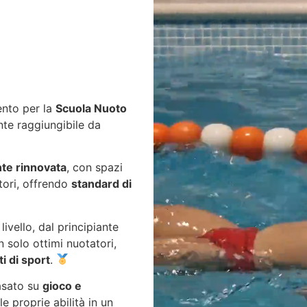
mento per la
Scuola Nuoto
nte raggiungibile da
nte rinnovata
, con spazi
tori, offrendo
standard di
ivello, dal principiante
n solo ottimi nuotatori,
i di sport
.
asato su
gioco e
e proprie abilità in un